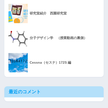
研究室紹介 西園研究室
分子デザイン学 （授業動画の裏側）
Cessna（セスナ）172S 編
最近のコメント