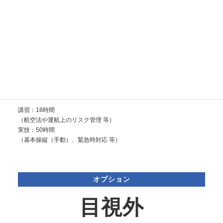
基本講座
基本
¥242,000
（税込）
講習：18時間
（航空法や運航上のリスク管理 等）
実技：50時間
（基本操縦（手動）、緊急時対応 等）
オプション
目視外