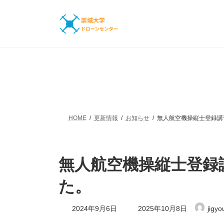
コ
ナ
ン
ビ
テ
ゲ
ン
ー
ツ
シ
へ
ョ
ス
ン
キ
に
ッ
移
プ
動
HOME
更新情報
お知らせ
無人航空機操縦士登録講
無人航空機操縦士登録
た。
最
2024年9月6日
2025年10月8日
jigyo
終
更